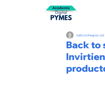
naticochegrus
Jul
Back to
Invirtie
product