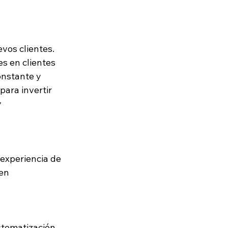
vos clientes. 
s en clientes 
nstante y 
para invertir 
 
experiencia de 
en 
stematización. 