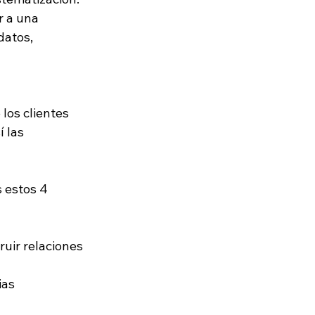
 a una 
datos, 
los clientes 
 las 
 estos 4 
ruir relaciones 
ias 