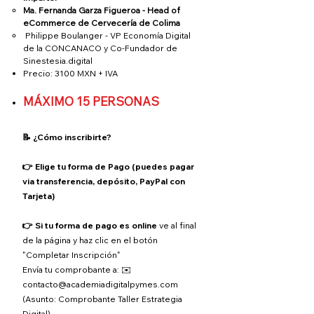
Ma. Fernanda Garza Figueroa - Head of
eCommerce de Cervecería de Colima
Philippe Boulanger - VP Economía Digital
de la CONCANACO y Co-Fundador de
Sinestesia.digital
Precio: 3100 MXN + IVA
MÁXIMO 15 PERSONAS
📝 ¿Cómo inscribirte?
👉 Elige tu forma de Pago (puedes pagar
via transferencia, depósito, PayPal con
Tarjeta)
👉 Si tu forma de pago es online
ve al final
de la página y haz clic en el botón
"Completar Inscripción"
Envía tu comprobante a:
✉️
contacto@academiadigitalpymes.com
(Asunto: Comprobante Taller Estrategia
Digital).