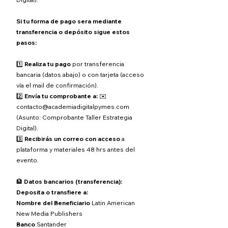
Si tu forma de pago sera mediante
transferencia o depósito sigue estos
pasos:
1️⃣
Realiza tu pago
por transferencia
bancaria (datos abajo) o con tarjeta (acceso
vía el mail de confirmación).
2️⃣
Envía tu comprobante a:
✉️
contacto@academiadigitalpymes.com
(Asunto: Comprobante Taller Estrategia
Digital).
3️⃣
Recibirás un correo con acceso
a
plataforma y materiales 48 hrs antes del
evento.
🏦
Datos bancarios (transferencia):
Deposita o transfiere a:
Nombre del Beneficiario
Latin American
New Media Publishers
Banco
Santander