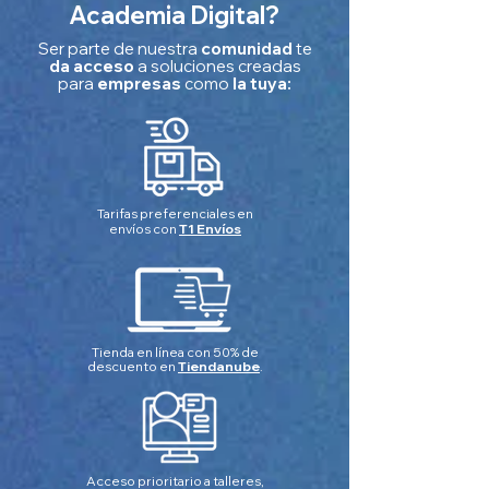
Academia Digital?
Ser parte de nuestra
comunidad
te
da acceso
a soluciones creadas
para
empresas
como
la tuya:
Tarifas preferenciales en
envíos con
T1 Envíos
Tienda en línea con 50% de
descuento en
Tiendanube
.
Acceso prioritario a talleres,